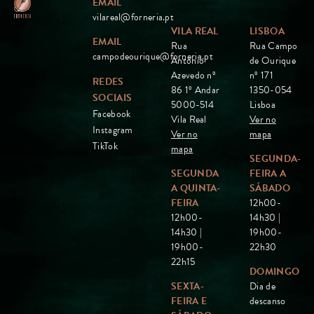
EMAIL
vilareal@forneria.pt
VILA REAL
LISBOA
EMAIL
Rua
Rua Campo
campodeourique@forneria.pt
António
de Ourique
Azevedo nº
nº 171
REDES
86 1º Andar
1350-054
SOCIAIS
5000-514
Lisboa
Facebook
Vila Real
Ver no
Instagram
Ver no
mapa
TikTok
mapa
SEGUNDA-
SEGUNDA
FEIRA A
A QUINTA-
SÁBADO
FEIRA
12h00-
12h00-
14h30 |
14h30 |
19h00-
19h00-
22h30
22h15
DOMINGO
SEXTA-
Dia de
FEIRA E
descanso